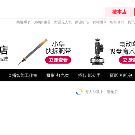
荣耀手表
360路由器
大疆无人机
腾讯听听
女神微单
智能音箱
腾讯
直播智能工作室
摄影-灯光类
摄影-脚架类
摄影-相机包
努力加载中，请稍后...