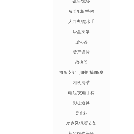
镜头/滤镜
兔笼/L板/手柄
大力夹/魔术手
吸盘支架
提词器
蓝牙遥控
散热器
摄影支架（俯拍/墙面/桌
面）
相机清洁
电池/充电手柄
影棚道具
柔光箱
麦克风/悬臂支架
横竖拍镜头环