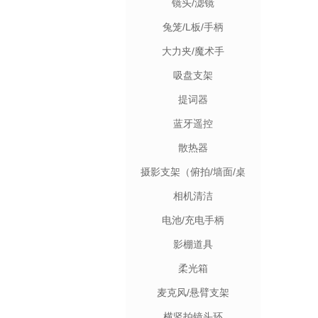
镜头/滤镜
兔笼/L板/手柄
大力夹/魔术手
吸盘支架
提词器
蓝牙遥控
散热器
摄影支架（俯拍/墙面/桌
面）
相机清洁
电池/充电手柄
影棚道具
柔光箱
麦克风/悬臂支架
横竖拍镜头环