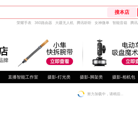
荣耀手表
360路由器
大疆无人机
腾讯听听
女神微单
智能音箱
腾讯
直播智能工作室
摄影-灯光类
摄影-脚架类
摄影-相机包
努力加载中，请稍后...